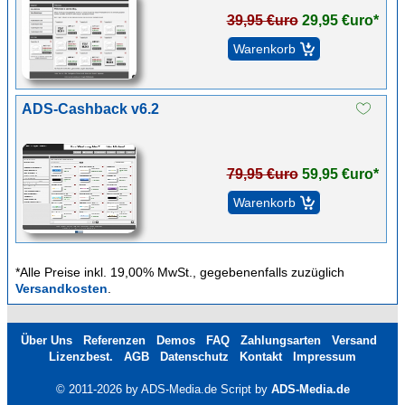
39,95 €uro
29,95 €uro*
ADS-Cashback v6.2
79,95 €uro
59,95 €uro*
*Alle Preise inkl. 19,00% MwSt., gegebenenfalls zuzüglich
Versandkosten
.
Über Uns
Referenzen
Demos
FAQ
Zahlungsarten
Versand
Lizenzbest.
AGB
Datenschutz
Kontakt
Impressum
© 2011-2026 by ADS-Media.de Script by
ADS-Media.de