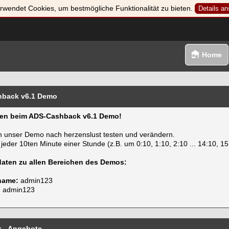
rwendet Cookies, um bestmögliche Funktionalität zu bieten.
Details a
Home
back v6.1 Demo
en beim ADS-Cashback v6.1 Demo!
n unser Demo nach herzenslust testen und verändern.
 jeder 10ten Minute einer Stunde (z.B. um 0:10, 1:10, 2:10 ... 14:10, 15:
aten zu allen Bereichen des Demos:
name:
admin123
:
admin123
 - Angebote