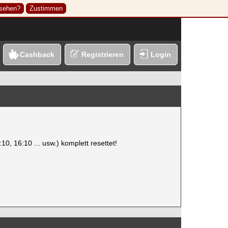
nsehen?
Zustimmen
Cashback
Registrieren
Login
10, 16:10 ... usw.) komplett resettet!