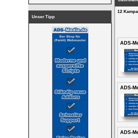
12 Kamp
Unser Tipp
ADS-Med
ADS-Med
ADS-Me