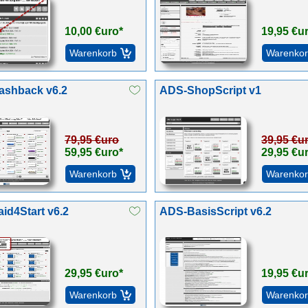
10,00 €uro*
19,95 €u
shback v6.2
ADS-ShopScript v1
79,95 €uro
39,95 €u
59,95 €uro*
29,95 €u
id4Start v6.2
ADS-BasisScript v6.2
29,95 €uro*
19,95 €u