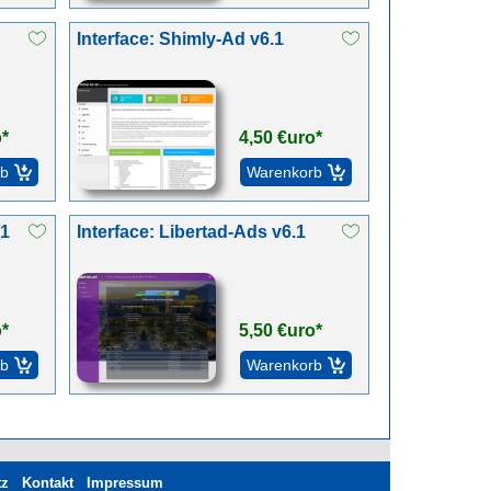
Interface: Shimly-Ad v6.1
o*
4,50 €uro*
.1
Interface: Libertad-Ads v6.1
o*
5,50 €uro*
tz
Kontakt
Impressum