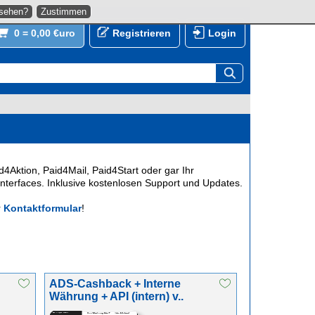
nsehen?
Zustimmen
0 = 0,00 €uro
Registrieren
Login
d4Aktion, Paid4Mail, Paid4Start oder gar Ihr
nterfaces. Inklusive kostenlosen Support und Updates.
r
Kontaktformular
!
ADS-Cashback + Interne
Währung + API (intern) v..