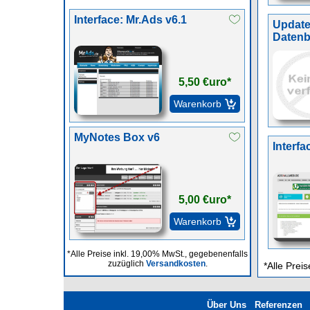
Interface: Mr.Ads v6.1
Update
Datenb
5,50 €uro*
MyNotes Box v6
Interfa
5,00 €uro*
*Alle Preise inkl. 19,00% MwSt., gegebenenfalls
zuzüglich
Versandkosten
.
*Alle Prei
Über Uns
Referenzen