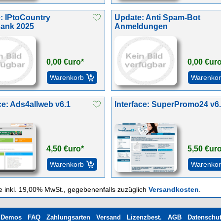
: IPtoCountry
Update: Anti Spam-Bot
ank 2025
Anmeldungen
0,00 €uro*
0,00 €ur
ce: Ads4allweb v6.1
Interface: SuperPromo24 v6
4,50 €uro*
5,50 €ur
se inkl. 19,00% MwSt., gegebenenfalls zuzüglich
Versandkosten
.
Demos
FAQ
Zahlungsarten
Versand
Lizenzbest.
AGB
Datenschu