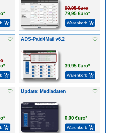
99,95 €uro
ro*
79,95 €uro*
ADS-Paid4Mail v6.2
ro
ro*
39,95 €uro*
Update: Mediadaten
ro*
0,00 €uro*