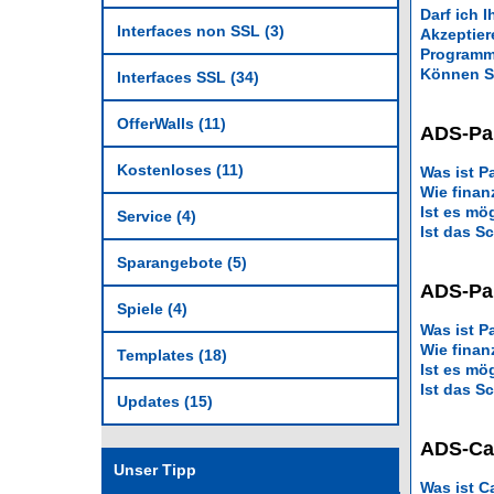
Darf ich 
Interfaces non SSL (3)
Akzeptier
Programmi
Können S
Interfaces SSL (34)
OfferWalls (11)
ADS-Pai
Kostenloses (11)
Was ist P
Wie finanz
Ist es mö
Service (4)
Ist das S
Sparangebote (5)
ADS-Pai
Spiele (4)
Was ist P
Wie finan
Templates (18)
Ist es mö
Ist das S
Updates (15)
ADS-Ca
Unser Tipp
Was ist C