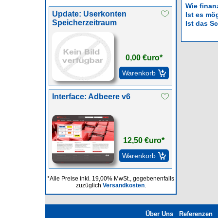
Wie finan
Update: Userkonten
Ist es mö
Speicherzeitraum
Ist das S
0,00 €uro*
Interface: Adbeere v6
12,50 €uro*
*Alle Preise inkl. 19,00% MwSt., gegebenenfalls
zuzüglich
Versandkosten
.
Über Uns
Referenzen